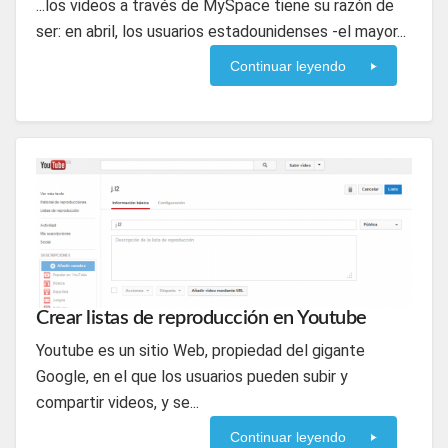
...los videos a través de MySpace tiene su razón de
ser: en abril, los usuarios estadounidenses -el mayor...
Continuar leyendo
Crear listas de reproducción en Youtube
Youtube es un sitio Web, propiedad del gigante
Google, en el que los usuarios pueden subir y
compartir videos, y se...
Continuar leyendo