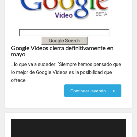
Google Videos cierra definitivamente en
mayo
...lo que va a suceder: “Siempre hemos pensado que
lo mejor de Google Vídeos es la posibilidad que
ofrece...
Continuar leyendo