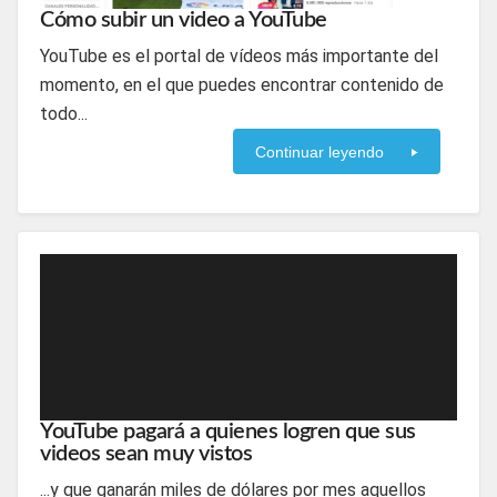
Cómo subir un video a YouTube
YouTube es el portal de vídeos más importante del
momento, en el que puedes encontrar contenido de
todo...
Continuar leyendo
YouTube pagará a quienes logren que sus
videos sean muy vistos
...y que ganarán miles de dólares por mes aquellos