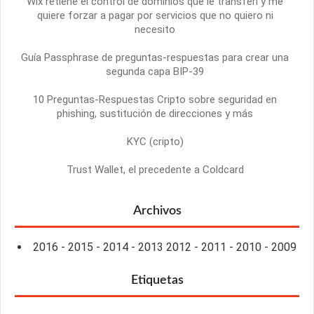
Wix retiene el control de dominios que le transferí y me
quiere forzar a pagar por servicios que no quiero ni
necesito
Guía Passphrase de preguntas-respuestas para crear una
segunda capa BIP-39
10 Preguntas-Respuestas Cripto sobre seguridad en
phishing, sustitución de direcciones y más
KYC (cripto)
Trust Wallet, el precedente a Coldcard
Archivos
2016
-
2015
-
2014
-
2013
2012
-
2011
-
2010
-
2009
Etiquetas