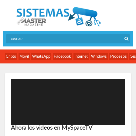
Cripto
Móvil
WhatsApp
Facebook
Internet
Windows
Procesos
Sis
Ahora los videos en MySpaceTV