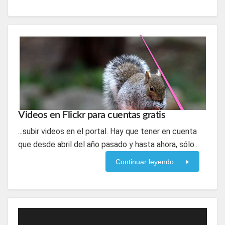
Videos en Flickr para cuentas gratis
...subir videos en el portal. Hay que tener en cuenta
que desde abril del año pasado y hasta ahora, sólo...
Continuar leyendo