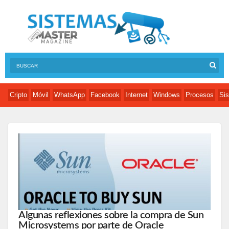
Cripto
Móvil
WhatsApp
Facebook
Internet
Windows
Procesos
Sis
Algunas reflexiones sobre la compra de Sun
Microsystems por parte de Oracle