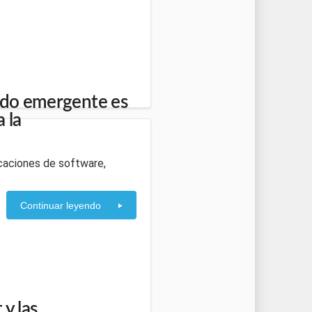
cado emergente es
a la
licaciones de software,
Continuar leyendo
y las