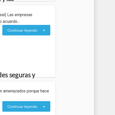
real) Las empresas
 acuerdo...
Continuar leyendo
des seguras y
nten amenazados porque hace
Continuar leyendo