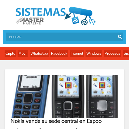
Cripto
Móvil
WhatsApp
Facebook
Internet
Windows
Procesos
Sis
Nokia vende su sede central en Espoo