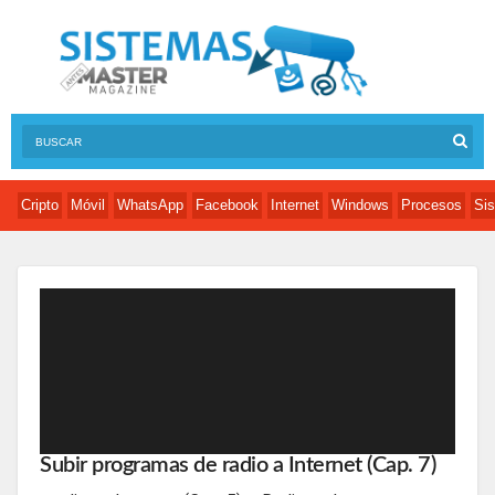
Cripto
Móvil
WhatsApp
Facebook
Internet
Windows
Procesos
Sis
Subir programas de radio a Internet (Cap. 7)