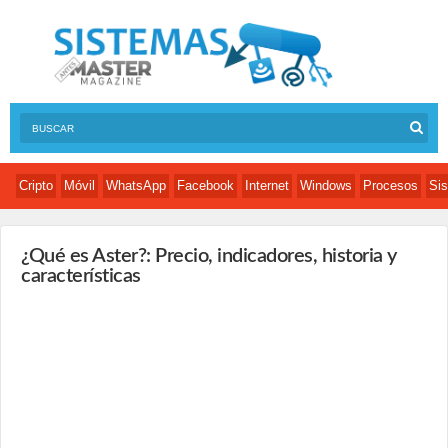
Cripto
Móvil
WhatsApp
Facebook
Internet
Windows
Procesos
Sis
¿Qué es Aster?: Precio, indicadores, historia y
características