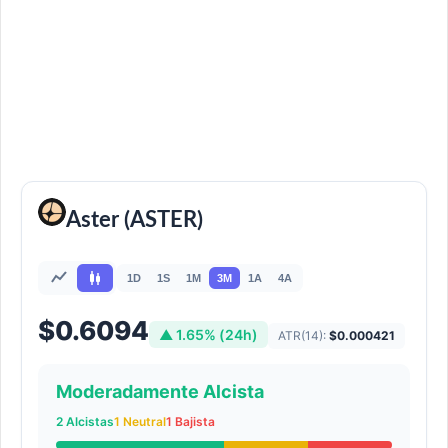
Aster (ASTER)
1D
1S
1M
3M
1A
4A
$0.6094
▲ 1.65% (24h)
ATR(14):
$0.000421
Moderadamente Alcista
2 Alcistas
1 Neutral
1 Bajista