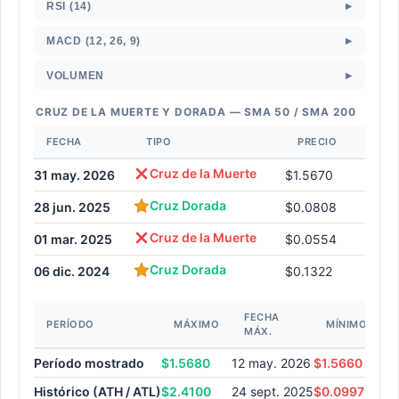
▸
RSI (14)
▸
MACD (12, 26, 9)
▸
VOLUMEN
CRUZ DE LA MUERTE Y DORADA — SMA 50 / SMA 200
FECHA
TIPO
PRECIO
Cruz de la Muerte
31 may. 2026
$1.5670
Cruz Dorada
28 jun. 2025
$0.0808
Cruz de la Muerte
01 mar. 2025
$0.0554
Cruz Dorada
06 dic. 2024
$0.1322
FECHA
F
PERÍODO
MÁXIMO
MÍNIMO
MÁX.
M
Período mostrado
$1.5680
12 may. 2026
$1.5660
26
Histórico (ATH / ATL)
$2.4100
24 sept. 2025
$0.0997
17 