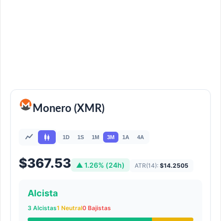
Monero (XMR)
1D
1S
1M
3M
1A
4A
$367.53
▲ 1.26% (24h)
ATR(14):
$14.2505
Alcista
3 Alcistas
1 Neutral
0 Bajistas