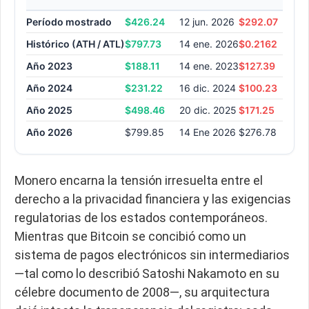
Período mostrado
$426.24
12 jun. 2026
$292.07
06 j
Histórico (ATH / ATL)
$797.73
14 ene. 2026
$0.2162
13 
Año 2023
$188.11
14 ene. 2023
$127.39
10 j
Año 2024
$231.22
16 dic. 2024
$100.23
06 
Año 2025
$498.46
20 dic. 2025
$171.25
07 a
Año 2026
$799.85
14 Ene 2026
$276.78
6 F
Monero encarna la tensión irresuelta entre el
derecho a la privacidad financiera y las exigencias
regulatorias de los estados contemporáneos.
Mientras que Bitcoin se concibió como un
sistema de pagos electrónicos sin intermediarios
—tal como lo describió Satoshi Nakamoto en su
célebre documento de 2008—, su arquitectura