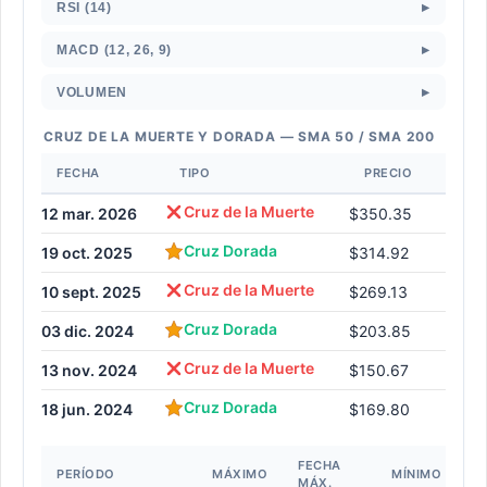
▸
RSI (14)
▸
MACD (12, 26, 9)
▸
VOLUMEN
CRUZ DE LA MUERTE Y DORADA — SMA 50 / SMA 200
FECHA
TIPO
PRECIO
Cruz de la Muerte
12 mar. 2026
$350.35
Cruz Dorada
19 oct. 2025
$314.92
Cruz de la Muerte
10 sept. 2025
$269.13
Cruz Dorada
03 dic. 2024
$203.85
Cruz de la Muerte
13 nov. 2024
$150.67
Cruz Dorada
18 jun. 2024
$169.80
FECHA
F
PERÍODO
MÁXIMO
MÍNIMO
MÁX.
MÍ