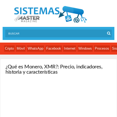
Cripto
Móvil
WhatsApp
Facebook
Internet
Windows
Procesos
Sis
¿Qué es Monero, XMR?: Precio, indicadores,
historia y características