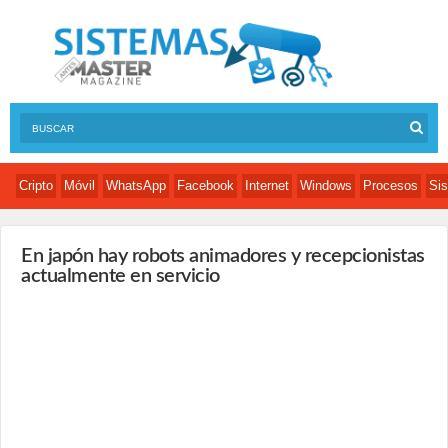
Cripto
Móvil
WhatsApp
Facebook
Internet
Windows
Procesos
Sis
En japón hay robots animadores y recepcionistas
actualmente en servicio