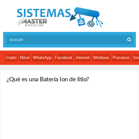
Cripto
Móvil
WhatsApp
Facebook
Internet
Windows
Procesos
Sis
¿Qué es una Batería Ion de litio?