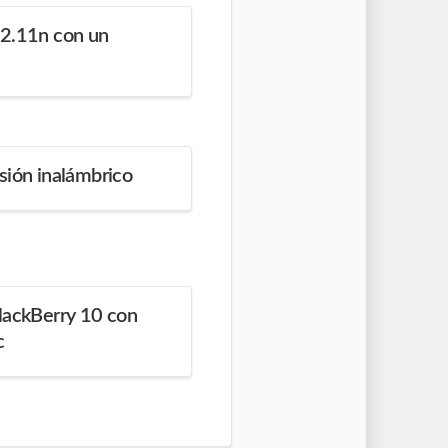
02.11n con un
sión inalámbrico
BlackBerry 10 con
c