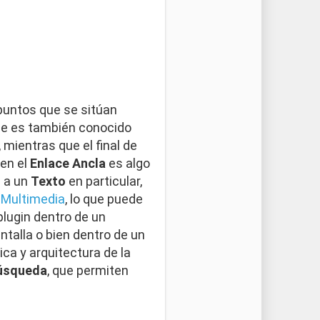
puntos que se sitúan
ue es también conocido
mientras que el final de
ien el
Enlace Ancla
es algo
n a un
Texto
en particular,
o
Multimedia
, lo que puede
plugin dentro de un
talla o bien dentro de un
ca y arquitectura de la
úsqueda
, que permiten