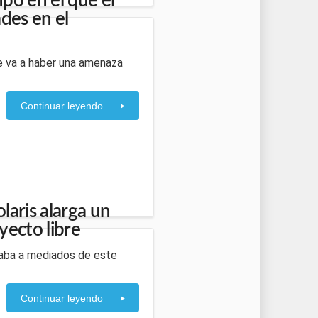
po en el que el
des en el
ene va a haber una amenaza
Continuar leyendo
laris alarga un
yecto libre
raba a mediados de este
Continuar leyendo