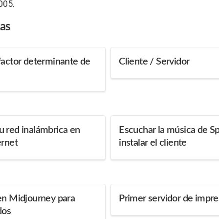
005.
das
factor determinante de
Cliente / Servidor
u red inalámbrica en
Escuchar la música de Sp
ernet
instalar el cliente
en Midjourney para
Primer servidor de impre
dos