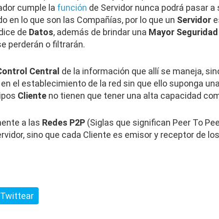
nador cumple la
función
de Servidor nunca podrá pasar a
do en lo que son las Compañías, por lo que un
Servidor
es
ndice de
Datos
, además de brindar una
Mayor Seguridad
se perderán o filtrarán.
Control Central
de la información que allí se maneja, sin
en el establecimiento de la red sin que ello suponga un
uipos
Cliente
no tienen que tener una alta capacidad como
ente a las
Redes P2P
(Siglas que significan Peer To Peer
vidor, sino que cada Cliente es emisor y receptor de lo
Twittear