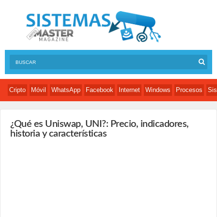
Cripto
Móvil
WhatsApp
Facebook
Internet
Windows
Procesos
Sis
¿Qué es Uniswap, UNI?: Precio, indicadores,
historia y características