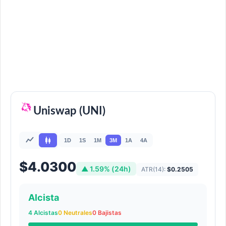
Uniswap (UNI)
1D
1S
1M
3M
1A
4A
$4.0300
▲ 1.59% (24h)
ATR(14):
$0.2505
Alcista
4 Alcistas
0 Neutrales
0 Bajistas