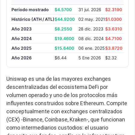
Período mostrado
$4.5700
31 jul. 2026
$2.3190
06 
Histórico (ATH / ATL)
$44.9200
02 may. 2021
$1.0300
16 
Año 2023
$8.2550
28 dic. 2023
$3.6310
10 
Año 2024
$19.4600
08 dic. 2024
$4.7100
05 
Año 2025
$15.6400
06 ene. 2025
$3.8720
10 
Año 2026
$6.44
5 Ene 2026
$2.32
6 J
Uniswap es una de las mayores exchanges
descentralizadas del ecosistema DeFi por
volumen operado y uno de los protocolos más
influyentes construidos sobre Ethereum. Compite
conceptualmente con exchanges centralizados
(CEX) -Binance, Coinbase, Kraken-, que funcionan
como intermediarios custodios: el usuario