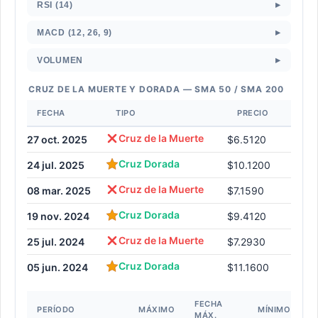
▸
RSI (14)
▸
MACD (12, 26, 9)
▸
VOLUMEN
CRUZ DE LA MUERTE Y DORADA — SMA 50 / SMA 200
FECHA
TIPO
PRECIO
Cruz de la Muerte
27 oct. 2025
$6.5120
Cruz Dorada
24 jul. 2025
$10.1200
Cruz de la Muerte
08 mar. 2025
$7.1590
Cruz Dorada
19 nov. 2024
$9.4120
Cruz de la Muerte
25 jul. 2024
$7.2930
Cruz Dorada
05 jun. 2024
$11.1600
FECHA
F
PERÍODO
MÁXIMO
MÍNIMO
MÁX.
M