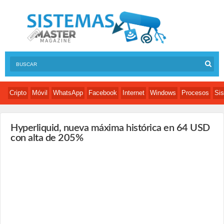
Cripto
Móvil
WhatsApp
Facebook
Internet
Windows
Procesos
Sis
Hyperliquid, nueva máxima histórica en 64 USD
con alta de 205%