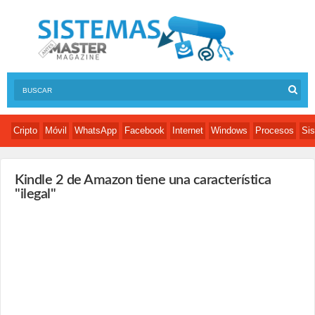
Cripto
Móvil
WhatsApp
Facebook
Internet
Windows
Procesos
Sis
Kindle 2 de Amazon tiene una característica
"ilegal"