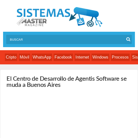
Cripto
Móvil
WhatsApp
Facebook
Internet
Windows
Procesos
Sis
El Centro de Desarrollo de Agentis Software se
muda a Buenos Aires