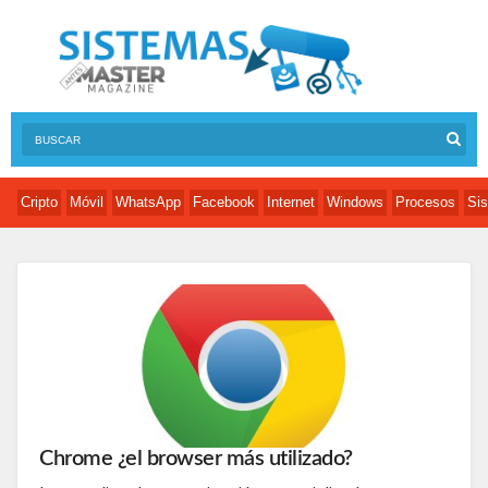
Cripto
Móvil
WhatsApp
Facebook
Internet
Windows
Procesos
Sis
Chrome ¿el browser más utilizado?