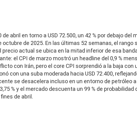
10 de abril en torno a USD 72.500, un 42 % por debajo del
de octubre de 2025. En las últimas 52 semanas, el rango 
l precio actual se ubica en la mitad inferior de esa banda
vante: el CPI de marzo mostró un headline del 0,9 % mens
icto con Irán, pero el core CPI sorprendió a la baja con u
ionó con una suba moderada hacia USD 72.400, reflejand
cente se desacelera incluso en un entorno de petróleo a U
3,75 % y el mercado descuenta un 99 % de probabilidad
ines de abril.