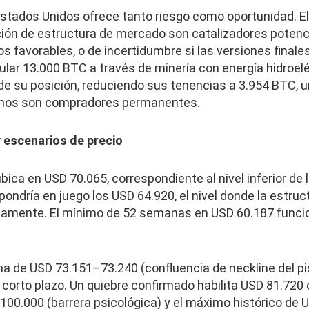
n Estados Unidos ofrece tanto riesgo como oportunidad. 
lación de estructura de mercado son catalizadores poten
 favorables, o de incertidumbre si las versiones finales
lar 13.000 BTC a través de minería con energía hidroelé
de su posición, reduciendo sus tenencias a 3.954 BTC, u
anos son compradores permanentes.
y escenarios de precio
bica en USD 70.065, correspondiente al nivel inferior de 
ondría en juego los USD 64.920, el nivel donde la estru
etamente. El mínimo de 52 semanas en USD 60.187 funci
na de USD 73.151–73.240 (confluencia de neckline del p
el corto plazo. Un quiebre confirmado habilita USD 81.72
100.000 (barrera psicológica) y el máximo histórico de