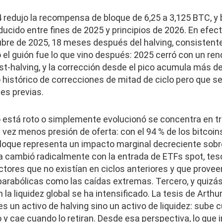
24 redujo la recompensa de bloque de 6,25 a 3,125 BTC, y b
ucido entre fines de 2025 y principios de 2026. En efect
bre de 2025, 18 meses después del halving, consistente 
 el guión fue lo que vino después: 2025 cerró con un re
st-halving, y la corrección desde el pico acumula más d
o histórico de correcciones de mitad de ciclo pero que s
es previas.
clo está roto o simplemente evolucionó se concentra en 
 vez menos presión de oferta: con el 94 % de los bitcoin
bloque representa un impacto marginal decreciente sobre
 cambió radicalmente con la entrada de ETFs spot, teso
actores que no existían en ciclos anteriores y que prove
arabólicas como las caídas extremas. Tercero, y quizás 
 la liquidez global se ha intensificado. La tesis de Arth
s un activo de halving sino un activo de liquidez: sube
 y cae cuando lo retiran. Desde esa perspectiva, lo que