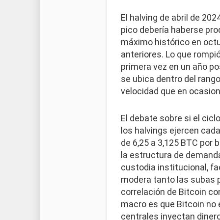
El halving de abril de 20
pico debería haberse prod
máximo histórico en octu
anteriores. Lo que rompió
primera vez en un año po
se ubica dentro del rang
velocidad que en ocasion
El debate sobre si el ci
los halvings ejercen cada
de 6,25 a 3,125 BTC por 
la estructura de demanda
custodia institucional, f
modera tanto las subas p
correlación de Bitcoin con
macro es que Bitcoin no e
centrales inyectan dinero