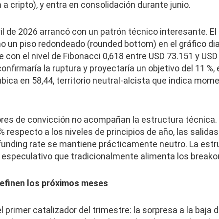
 cripto), y entra en consolidación durante junio.
ril de 2026 arrancó con un patrón técnico interesante. El
o un piso redondeado (rounded bottom) en el gráfico diar
on el nivel de Fibonacci 0,618 entre USD 73.151 y USD 7
nfirmaría la ruptura y proyectaría un objetivo del 11 %,
ubica en 58,44, territorio neutral-alcista que indica mom
ores de convicción no acompañan la estructura técnica. 
% respecto a los niveles de principios de año, las salid
l funding rate se mantiene prácticamente neutro. La estr
le especulativo que tradicionalmente alimenta los breako
definen los próximos meses
 el primer catalizador del trimestre: la sorpresa a la baja 