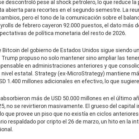
e descontroló pese al shock petrolero, lo que reduce la
a abierta para recortes en el segundo semestre. La reun
 cambios, pero el tono de la comunicación sobre el balan
ayrolls de febrero cayeron 92.000 puestos, el dato más 
pectativas de política monetaria del resto de 2026.
e Bitcoin del gobierno de Estados Unidos sigue siendo u
l. Trump propuso no solo mantener sino ampliar las ten
mpensable en administraciones anteriores y que consolida
 nivel estatal. Strategy (ex-MicroStrategy) mantiene m
D 1.400 millones adicionales en efectivo, lo que sugier
absorbieron más de USD 50.000 millones en el último año,
5, no se revirtieron masivamente. El grueso del capital i
o que provee un piso que no existía en ciclos anteriores
io respaldado por cripto el 26 de marzo, un hito en la in
ional.