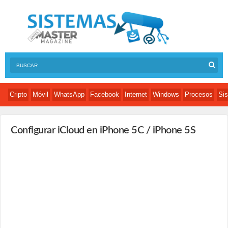
Cripto
Móvil
WhatsApp
Facebook
Internet
Windows
Procesos
Sis
Configurar iCloud en iPhone 5C / iPhone 5S