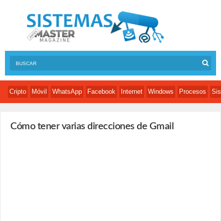
Cripto
Móvil
WhatsApp
Facebook
Internet
Windows
Procesos
Sis
Cómo tener varias direcciones de Gmail