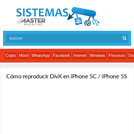
Cripto
Móvil
WhatsApp
Facebook
Internet
Windows
Procesos
Sis
Cómo reproducir DivX en iPhone 5C / iPhone 5S