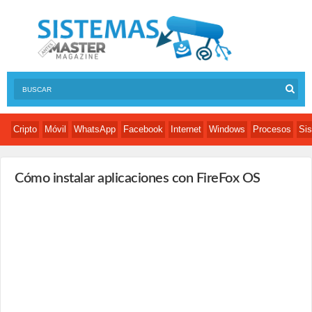
Cripto
Móvil
WhatsApp
Facebook
Internet
Windows
Procesos
Sis
Cómo instalar aplicaciones con FireFox OS