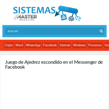
Cripto
Móvil
WhatsApp
Facebook
Internet
Windows
Procesos
Sis
Juego de Ajedrez escondido en el Messenger de
Facebook