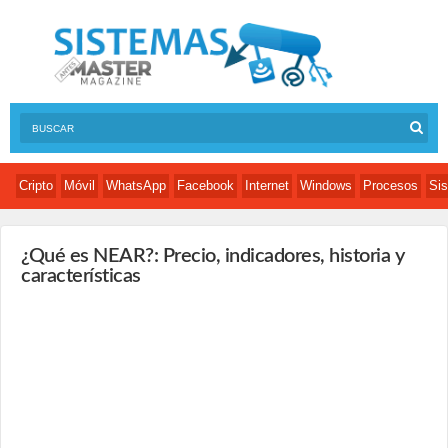
Cripto
Móvil
WhatsApp
Facebook
Internet
Windows
Procesos
Sis
¿Qué es NEAR?: Precio, indicadores, historia y
características