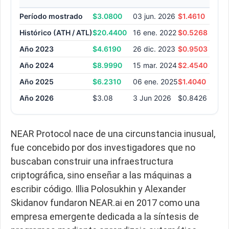
Período mostrado
$3.0800
03 jun. 2026
$1.4610
08 
Histórico (ATH / ATL)
$20.4400
16 ene. 2022
$0.5268
04 
Año 2023
$4.6190
26 dic. 2023
$0.9503
19 
Año 2024
$8.9990
15 mar. 2024
$2.4540
23 
Año 2025
$6.2310
06 ene. 2025
$1.4040
19 
Año 2026
$3.08
3 Jun 2026
$0.8426
6 F
NEAR Protocol nace de una circunstancia inusual,
fue concebido por dos investigadores que no
buscaban construir una infraestructura
criptográfica, sino enseñar a las máquinas a
escribir código. Illia Polosukhin y Alexander
Skidanov fundaron NEAR.ai en 2017 como una
empresa emergente dedicada a la síntesis de