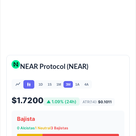
NEAR Protocol (NEAR)
1D
1S
1M
3M
1A
4A
$1.7200
▲ 1.09% (24h)
ATR(14):
$0.1011
Bajista
0 Alcistas
1 Neutral
3 Bajistas