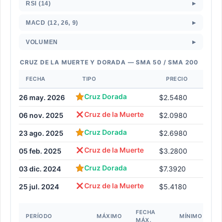
▸
RSI (14)
▸
MACD (12, 26, 9)
▸
VOLUMEN
CRUZ DE LA MUERTE Y DORADA — SMA 50 / SMA 200
FECHA
TIPO
PRECIO
Cruz Dorada
26 may. 2026
$2.5480
Cruz de la Muerte
06 nov. 2025
$2.0980
Cruz Dorada
23 ago. 2025
$2.6980
Cruz de la Muerte
05 feb. 2025
$3.2800
Cruz Dorada
03 dic. 2024
$7.3920
Cruz de la Muerte
25 jul. 2024
$5.4180
FECHA
F
PERÍODO
MÁXIMO
MÍNIMO
MÁX.
M