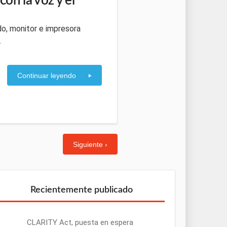
on la voz y el
do, monitor e impresora
.
Continuar leyendo
Siguiente ›
Recientemente publicado
CLARITY Act, puesta en espera