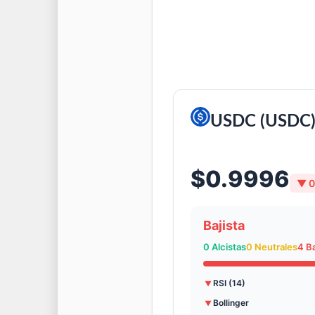
USDC (USDC
$0.9996
▼ 0
Bajista
0 Alcistas
0 Neutrales
4 Ba
RSI (14)
▼
Bollinger
▼