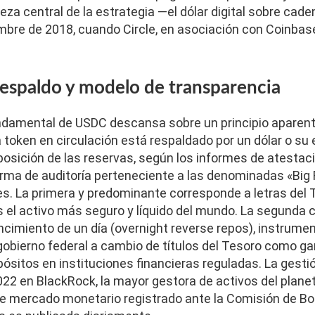
eza central de la estrategia —el dólar digital sobre ca
mbre de 2018, cuando Circle, en asociación con Coinbase
respaldo y modelo de transparencia
undamental de USDC descansa sobre un principio aparen
 token en circulación está respaldado por un dólar o su 
mposición de las reservas, según los informes de atestac
ma de auditoría perteneciente a las denominadas «Big F
les. La primera y predominante corresponde a letras de
s el activo más seguro y líquido del mundo. La segunda
cimiento de un día (overnight reverse repos), instrume
 gobierno federal a cambio de títulos del Tesoro como gar
sitos en instituciones financieras reguladas. La gestió
22 en BlackRock, la mayor gestora de activos del planeta
e mercado monetario registrado ante la Comisión de Bo