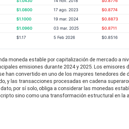
$1.0430
14 nov. 2018
$0.8776
$1.0800
17 ago. 2023
$0.8774
$1.1000
19 mar. 2024
$0.8873
$1.0960
03 mar. 2025
$0.8711
$1.17
5 Feb 2026
$0.8516
da moneda estable por capitalización de mercado a nive
incipales emisiones durante 2024 y 2025. Los emisores
se han convertido en uno de los mayores tenedores de 
o, y las transacciones procesadas en cadena superaro
e dato, por sí solo, obliga a considerar las monedas es
cripto sino como una transformación estructural en la 