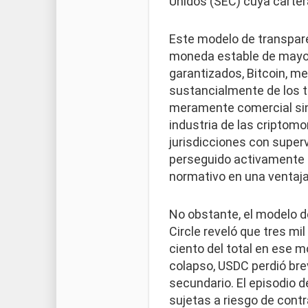
Unidos (SEC) cuya carter
Este modelo de transpare
moneda estable de mayor
garantizados, Bitcoin, met
sustancialmente de los 
meramente comercial sino
industria de las criptom
jurisdicciones con superv
perseguido activamente l
normativo en una ventaja
No obstante, el modelo d
Circle reveló que tres m
ciento del total en ese
colapso, USDC perdió bre
secundario. El episodio 
sujetas a riesgo de cont