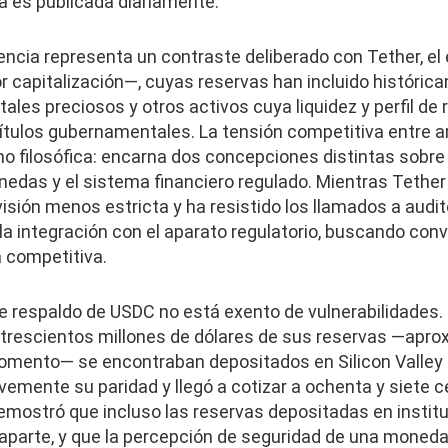
a es publicada diariamente.
ncia representa un contraste deliberado con Tether, el
 capitalización—, cuyas reservas han incluido históri
ales preciosos y otros activos cuya liquidez y perfil de r
títulos gubernamentales. La tensión competitiva entre
 filosófica: encarna dos concepciones distintas sobre l
onedas y el sistema financiero regulado. Mientras Tethe
isión menos estricta y ha resistido los llamados a audit
a integración con el aparato regulatorio, buscando conv
 competitiva.
e respaldo de USDC no está exento de vulnerabilidades
il trescientos millones de dólares de sus reservas —apr
 momento— se encontraban depositados en Silicon Valle
vemente su paridad y llegó a cotizar a ochenta y siete 
demostró que incluso las reservas depositadas en insti
raparte, y que la percepción de seguridad de una moned