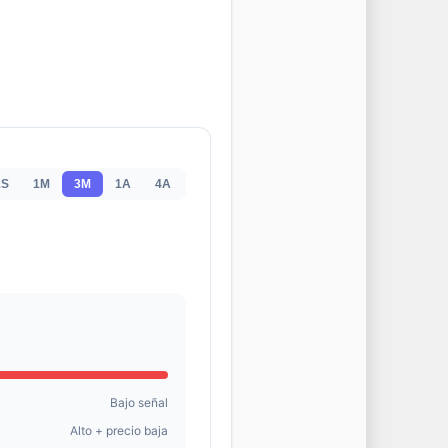
1S
1M
3M
1A
4A
Bajo señal
Alto + precio baja