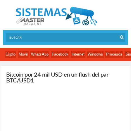
Cripto
Móvil
WhatsApp
Facebook
Internet
Windows
Procesos
Sis
Bitcoin por 24 mil USD en un flush del par
BTC/USD1