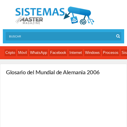
Cripto
Móvil
WhatsApp
Facebook
Internet
Windows
Procesos
Sis
Glosario del Mundial de Alemania 2006