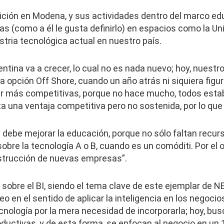
ción en Modena, y sus actividades dentro del marco edu
as (como a él le gusta definirlo) en espacios como la Un
ustria tecnológica actual en nuestro país.
ntina va a crecer, lo cual no es nada nuevo; hoy, nuestro
 opción Off Shore, cuando un año atrás ni siquiera figu
r más competitivas, porque no hace mucho, todos esta
ta una ventaja competitiva pero no sostenida, por lo que
 debe mejorar la educación, porque no sólo faltan recurs
obre la tecnología A o B, cuando es un comóditi. Por el ot
strucción de nuevas empresas”.
sobre el BI, siendo el tema clave de este ejemplar de NEX
eo en el sentido de aplicar la inteligencia en los negoci
logía por la mera necesidad de incorporarla; hoy, bus
ductivas, y de esta forma, se enfocan al negocio en un 