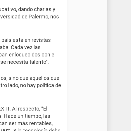
cativo, dando charlas y
iversidad de Palermo, nos
 país está en revistas
raba. Cada vez las
ban enloquecidos con el
 se necesita talento”.
os, sino que aquellos que
ro lado, no hay política de
 IT. Al respecto, “El
os. Hace un tiempo, las
can ser más rentables,
100%. Y la tecnología debe