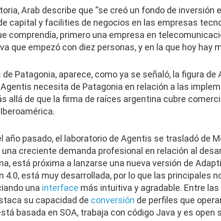
storia, Arab describe que “se creó un fondo de inversión 
e capital y facilities de negocios en las empresas tecn
 que comprendía, primero una empresa en telecomunicaci
tiva que empezó con diez personas, y en la que hoy hay 
 de Patagonia, aparece, como ya se señaló, la figura de
 Agentis necesita de Patagonia en relación a las imple
s allá de que la firma de raíces argentina cubre comerci
 Iberoamérica.
año pasado, el laboratorio de Agentis se trasladó de Me
e una creciente demanda profesional en relación al desarro
rma, está próxima a lanzarse una nueva versión de Adapt
n 4.0, está muy desarrollada, por lo que las principales
iciando una
interface
más intuitiva y agradable. Entre las
estaca su capacidad de
conversión
de perfiles que opera
stá basada en SOA, trabaja con código Java y es open s