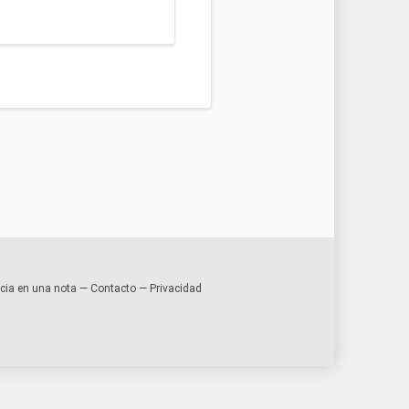
encia en una nota —
Contacto
—
Privacidad