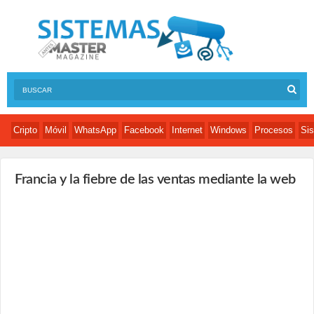
Cripto
Móvil
WhatsApp
Facebook
Internet
Windows
Procesos
Sis
Francia y la fiebre de las ventas mediante la web