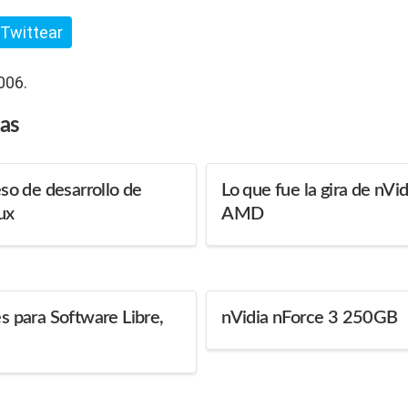
Twittear
006.
das
eso de desarrollo de
Lo que fue la gira de nVi
ux
AMD
es para Software Libre,
nVidia nForce 3 250GB