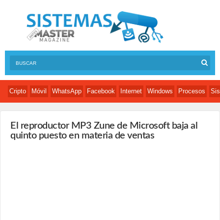
Cripto
Móvil
WhatsApp
Facebook
Internet
Windows
Procesos
Sis
El reproductor MP3 Zune de Microsoft baja al
quinto puesto en materia de ventas