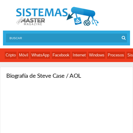
Cripto
Móvil
WhatsApp
Facebook
Internet
Windows
Procesos
Sis
Biografía de Steve Case / AOL