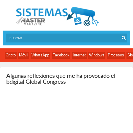
Cripto
Móvil
WhatsApp
Facebook
Internet
Windows
Procesos
Sis
Algunas reflexiones que me ha provocado el
bdigital Global Congress