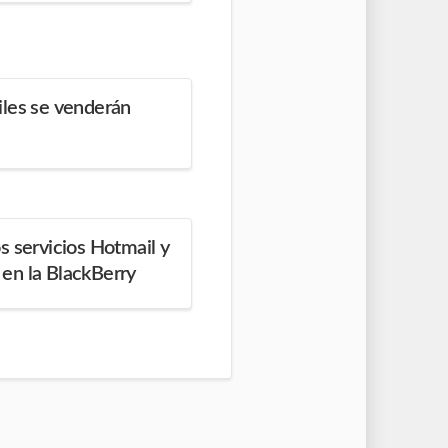
iles se venderán
s servicios Hotmail y
en la BlackBerry