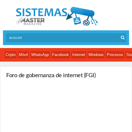
Cripto
Móvil
WhatsApp
Facebook
Internet
Windows
Procesos
Sis
Foro de gobernanza de internet (FGI)