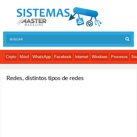
Cripto
Móvil
WhatsApp
Facebook
Internet
Windows
Procesos
Sis
Redes, distintos tipos de redes