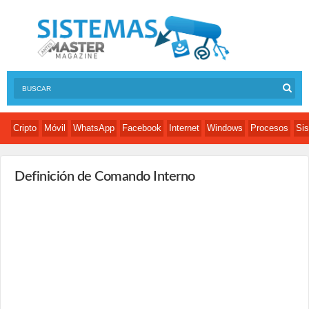
Cripto
Móvil
WhatsApp
Facebook
Internet
Windows
Procesos
Sis
Definición de Comando Interno