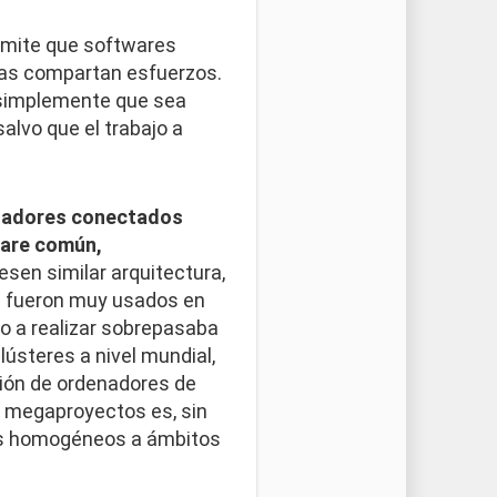
rmite que softwares
ntas compartan esfuerzos.
 simplemente que sea
alvo que el trabajo a
nadores conectados
ware común,
esen similar arquitectura,
s fueron muy usados en
jo a realizar sobrepasaba
ústeres a nivel mundial,
ión de ordenadores de
s megaproyectos es, sin
as homogéneos a ámbitos