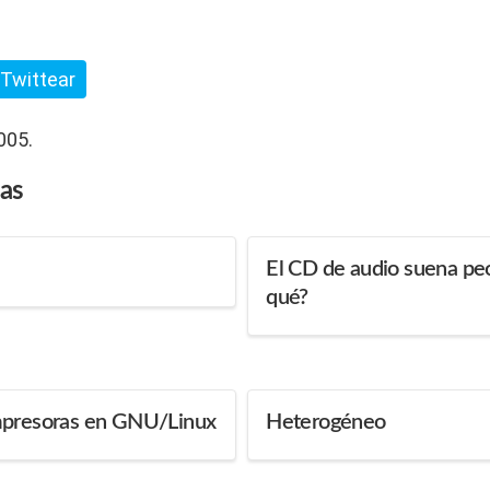
Twittear
005.
das
El CD de audio suena peo
qué?
mpresoras en GNU/Linux
Heterogéneo