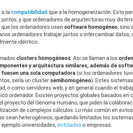
 a la
compatibilidad
que a la homogeneización. Esto pe
r juntos, y que ordenadores de arquitecturas muy disti
o que los ordenadores usen
software homogéneo
, sino
rios ordenadores trabajar juntos o intercambiar datos, s
almente idéntico.
lamados
clusters homogéneos
. Asi se llaman a los
orde
omponentes y arquitectura similares, además de soft
 fuesen una sola computadora
(si los ordenadores tuvi
tos, sería un cluster
semihomogéneo
). Estes sistema
ad, o como servidores web, y en general cuando el traba
ico ordenador. Existen proyectos globales basados en cl
oel proyecto del Genoma Humano, que piden la colaborac
alización de complejos cálculos. Lo más común en esto
as sean heterogéneos, quedando limitados los sistem
 ejemplo universidades,
entidades
o empresas.