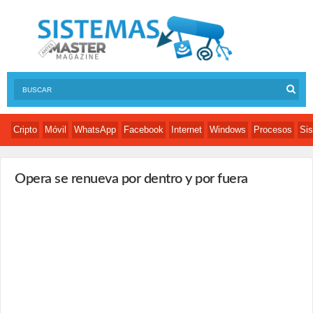
Cripto
Móvil
WhatsApp
Facebook
Internet
Windows
Procesos
Sis
Opera se renueva por dentro y por fuera