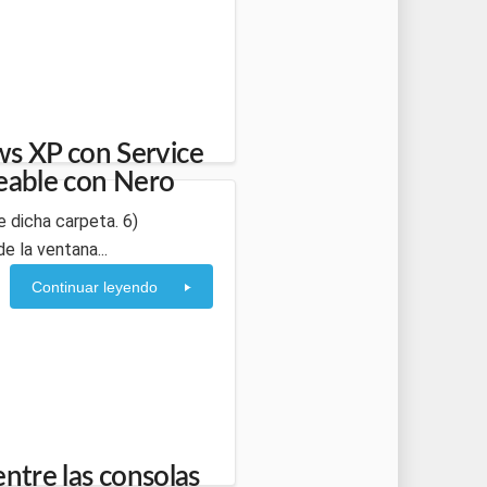
s XP con Service
teable con Nero
 dicha carpeta. 6)
 la ventana...
Continuar leyendo
ntre las consolas