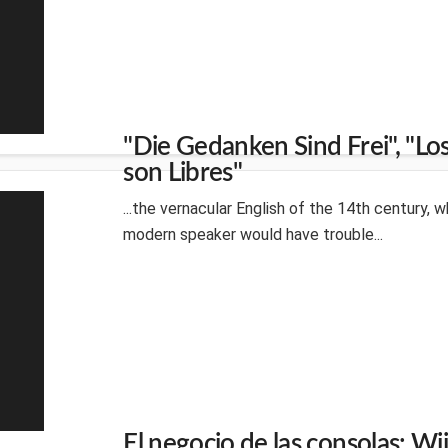
"Die Gedanken Sind Frei", "L
son Libres"
...the vernacular English of the 14th century, wh
modern speaker would have trouble...
El negocio de las consolas: Wi