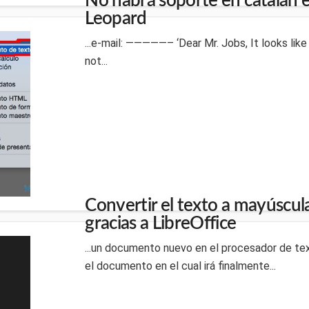
No habrá soporte en catalán
Leopard
...e-mail: —————– ‘Dear Mr. Jobs, It looks lik
not...
Convertir el texto a mayúscul
gracias a LibreOffice
...un documento nuevo en el procesador de tex
el documento en el cual irá finalmente...