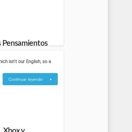
os Pensamientos
ich isn’t our English, so a
Continuar leyendo
i, Xbox y