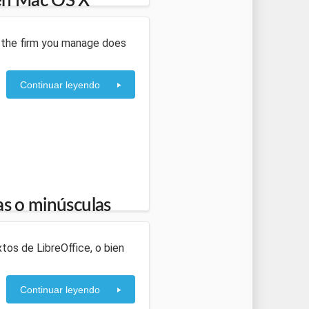
 en Mac OS X
e the firm you manage does
Continuar leyendo
as o minúsculas
tos de LibreOffice, o bien
Continuar leyendo