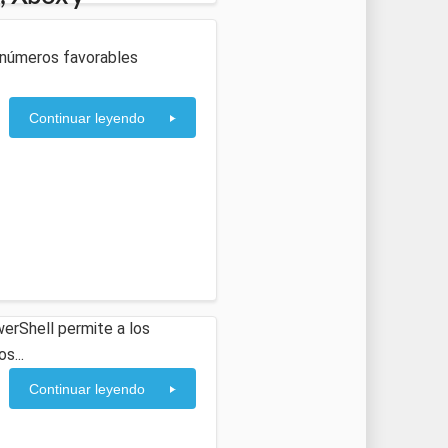
os números favorables
Continuar leyendo
erShell permite a los
s...
Continuar leyendo