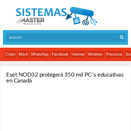
Cripto
Móvil
WhatsApp
Facebook
Internet
Windows
Procesos
Sis
Eset NOD32 protegerá 350 mil PC´s educativas
en Canadá