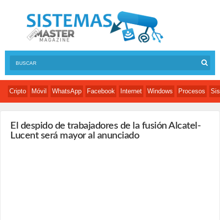
Cripto
Móvil
WhatsApp
Facebook
Internet
Windows
Procesos
Sis
El despido de trabajadores de la fusión Alcatel-
Lucent será mayor al anunciado