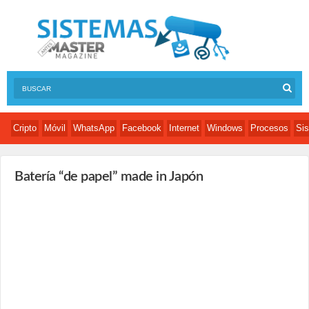
Cripto
Móvil
WhatsApp
Facebook
Internet
Windows
Procesos
Sis
Batería “de papel” made in Japón