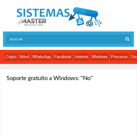
Cripto
Móvil
WhatsApp
Facebook
Internet
Windows
Procesos
Sis
Soporte gratuito a Windows: "No"