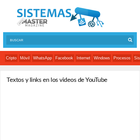
Cripto
Móvil
WhatsApp
Facebook
Internet
Windows
Procesos
Sis
Textos y links en los videos de YouTube