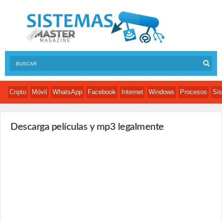
Cripto
Móvil
WhatsApp
Facebook
Internet
Windows
Procesos
Sis
Descarga películas y mp3 legalmente