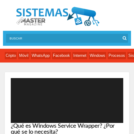
Cripto
Móvil
WhatsApp
Facebook
Internet
Windows
Procesos
Sis
¿Qué es Windows Service Wrapper? ¿Por
qué se lo necesita?