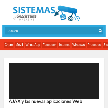
Cripto
Móvil
WhatsApp
Facebook
Internet
Windows
Procesos
Sis
AJAX y las nuevas aplicaciones Web